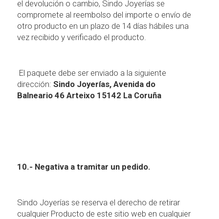
el devoluci
ó
n o cambio, Sindo Joyer
í
as se
compromete al reembolso del importe o env
í
o de
otro producto en un plazo de 14 d
í
as h
á
biles una
vez recibido y verificado el producto.
El paquete debe ser enviado a la siguiente
direcci
ó
n:
Sindo Joyer
í
as,
Avenida do
Balneario 46 Arteixo 15142 La Coru
ñ
a
10.- Negativa a tramitar un pedido.
Sindo Joyer
í
as se reserva el derecho de retirar
cualquier Producto de este sitio web en cualquier