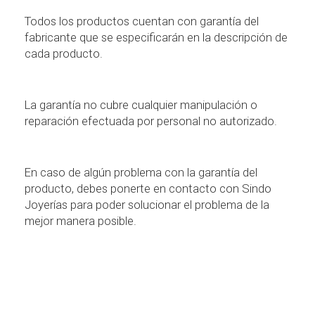
Todos los productos cuentan con garant
í
a del
fabricante que se especificar
á
n en la descripci
ó
n de
cada producto.
La garant
í
a no cubre cualquier manipulaci
ó
n o
reparaci
ó
n efectuada por personal no autorizado
.
En caso de alg
ú
n problema con la garant
í
a del
producto, debes ponerte en contacto con Sindo
Joyer
í
as para poder solucionar el problema de la
mejor manera posible.