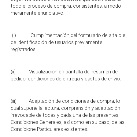
todo el proceso de compra, consistentes, a modo
meramente enunciativo.
(i)
Cumplimentaci
ó
n del formulario de alta o el
de identificaci
ó
n de usuarios previamente
registrados.
(ii)
Visualizaci
ó
n en pantalla del resumen del
pedido, condiciones de entrega y gastos de env
í
o.
(iii)
Aceptaci
ó
n de condiciones de compra, lo
cual supone la lectura, comprensi
ó
n y aceptaci
ó
n
irrevocable de todas y cada una de las presentes
Condiciones Generales, as
í
como en su caso, de las
Condicione Particulares existentes.