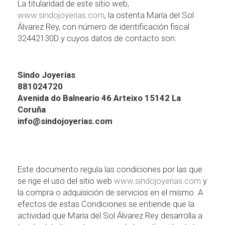
La titularidad de este sitio web,
www.sindojoyerias.com
, la ostenta Mar
í
a del Sol
Á
lvarez Rey, con
n
ú
mero de identificaci
ó
n fiscal
32442130D y cuyos datos de contacto son:
Sindo Joyerias
881024720
Avenida do Balneario 46 Arteixo 15142 La
Coru
ñ
a
info@sindojoyerias.com
Este documento regula las condiciones por las que
se rige el uso del sitio web
www.sindojoyerias.com
y
la compra o adquisici
ó
n de servicios en el mismo. A
efectos de estas Condiciones se entiende que la
actividad que Mar
í
a del Sol
Á
lvarez Rey desarrolla a