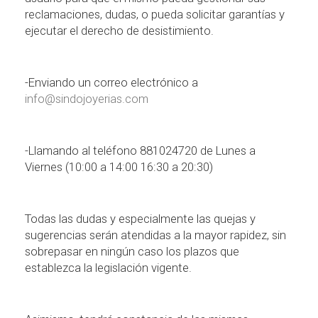
reclamaciones, dudas, o pueda solicitar garant
í
as y
ejecutar el derecho de desistimiento.
-Enviando un correo electr
ó
nico a
info@sindojoyerias.com
-Llamando al tel
é
fono 881024720 de Lunes a
Viernes (10:00 a 14:00 16:30 a 20:30)
Todas las dudas y especialmente las quejas y
sugerencias ser
á
n atendidas a la mayor rapidez, sin
sobrepasar en ning
ú
n caso los plazos que
establezca la legislaci
ó
n vigente.