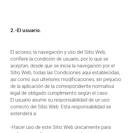
2.-El usuario.
El acceso, la navegaci
ó
n y uso del Sitio Web,
confiere la condici
ó
n de usuario, por lo que se
aceptan, desde que se inicia la navegaci
ó
n por el
Sitio Web, todas las Condiciones aqu
í
establecidas,
as
í
como sus ulteriores modificaciones, sin perjuicio
de la aplicaci
ó
n de la correspondiente normativa
legal de obligado cumplimiento seg
ú
n el caso.
El usuario asume su responsabilidad de un uso
correcto del Sitio Web. Esta responsabilidad se
extender
á
a:
-Hacer uso de este Sitio Web
ú
nicamente para