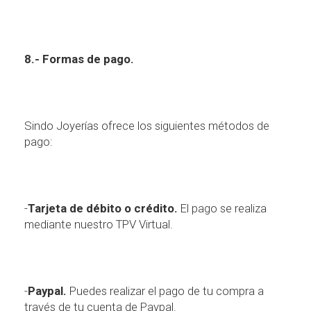
8.- Formas de pago.
Sindo Joyer
í
as ofrece los siguientes m
é
todos de
pago:
-
Tarjeta de d
é
bito o cr
é
dito.
El pago se realiza
mediante nuestro TPV Virtual.
-
Paypal.
Puedes realizar el pago de tu compra a
trav
é
s de tu cuenta de Paypal.