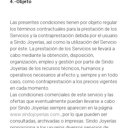
4.-Objeto
Las presentes condiciones tienen por objeto regular
los t
é
rminos contractuales para la prestaci
ó
n de los
Servicios y la contraprestaci
ó
n debida por el usuario
a Sindo Joyer
í
as, as
í
como la utilizaci
ó
n del Servicio
por
é
ste. La prestaci
ó
n de los Servicios se llevar
á
a
cabo mediante la obtenci
ó
n, disposici
ó
n,
organizaci
ó
n, empleo y gesti
ó
n por parte de Sindo
Joyer
í
as de los recursos t
é
cnicos, humanos y
operativos necesarios al efecto y, siempre y en todo
caso, como contraprestaci
ó
n a los precios vigentes
en cada momento.
Las condiciones comerciales de este servicio y las
ofertas que eventualmente puedan llevarse a cabo
por Sindo Joyer
í
as siempre aparecen en la p
á
gina
www.sindojoyerias.com
, por lo que pueden ser
consultadas, archivadas o impresas. Sindo Joyer
í
as
proporciona a los usuarios diversos servicios de: