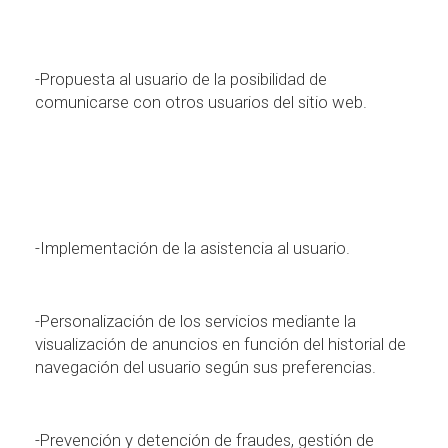
-Propuesta al usuario de la posibilidad de
comunicarse con otros usuarios del sitio web.
-Implementaci
ó
n de la asistencia al usuario.
-Personalizaci
ó
n de los servicios mediante la
visualizaci
ó
n de anuncios en funci
ó
n del historial de
navegaci
ó
n del usuario seg
ú
n sus preferencias.
-Prevenci
ó
n y detenci
ó
n de fraudes, gesti
ó
n de