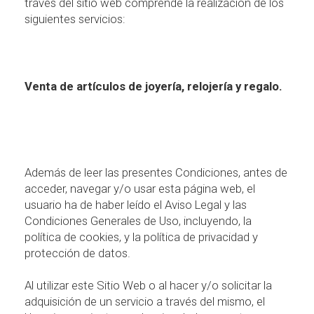
trav
é
s del sitio web comprende la realizaci
ó
n de los
siguientes servicios:
Venta de art
ículos de joyería, relojería y regalo.
Adem
á
s de leer las presentes Condiciones, antes de
acceder, navegar y/o usar esta p
á
gina web, el
usuario ha de haber le
í
do el Aviso Legal y las
Condiciones Generales de Uso, incluyendo, la
pol
í
tica de cookies, y la pol
í
tica de privacidad y
protecci
ó
n de datos.
Al utilizar este Sitio Web o al hacer y/o solicitar la
adquisici
ó
n de un servicio a trav
é
s del mismo, el