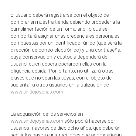
El usuario deber
á
registrarse con el objeto de
comprar en nuestra tienda debiendo proceder a la
cumplimentaci
ó
n de un formulario, lo que se
comportar
á
asignar unas credenciales personales
compuestas por un identificador
ú
nico (que ser
á
la
direcci
ó
n de correo electr
ó
nico) y una contrase
ñ
a,
cuya conservaci
ó
n y custodia depender
á
del
usuario, quien deber
á
operarcon ellas con la
diligencia debida. Por lo tanto, no utilizar
á
otras
claves que no sean las suyas, con el objeto de
suplantar a otros usuarios en la utilizaci
ó
n de
www.sindojoyerias.com
La adquisici
ó
n de los servicios en
www.sindojoyerias.com
s
ó
lo podr
á
hacerse por
usuarios mayores de dieciocho a
ñ
os, que deber
á
n
seguir los pasos e instrucciones que acompa
ñ
ar
á
n