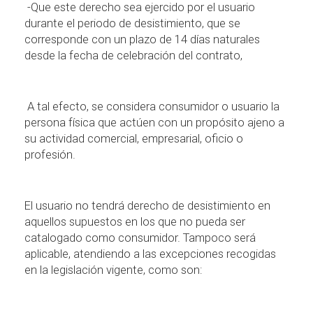
-Que este derecho sea ejercido por el usuario
durante el periodo de desistimiento, que se
corresponde con un plazo de 14 d
í
as naturales
desde la fecha de celebraci
ó
n del contrato,
A tal efecto, se considera consumidor o usuario la
persona f
í
sica que act
ú
en con un prop
ó
sito ajeno a
su actividad comercial, empresarial, oficio o
profesi
ó
n.
El usuario no tendr
á
derecho de desistimiento en
aquellos supuestos en los que no pueda ser
catalogado como consumidor. Tampoco ser
á
aplicable, atendiendo a las excepciones recogidas
en la legislaci
ó
n vigente, como son: