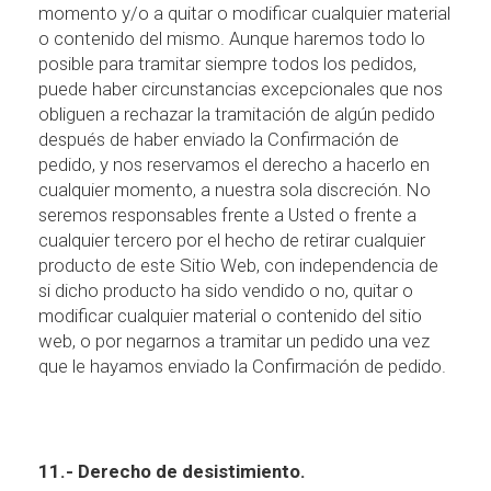
momento y/o a quitar o modificar cualquier material
o contenido del mismo. Aunque haremos todo lo
posible para tramitar siempre todos los pedidos,
puede haber circunstancias excepcionales que nos
obliguen a rechazar la tramitaci
ó
n de alg
ú
n pedido
despu
é
s de haber enviado la Confirmaci
ó
n de
pedido, y nos reservamos el derecho a hacerlo en
cualquier momento, a nuestra sola discreci
ó
n. No
seremos responsables frente a Usted o frente a
cualquier tercero por el hecho de retirar cualquier
producto de este Sitio Web, con independencia de
si dicho producto ha sido vendido o no, quitar o
modificar cualquier material o contenido del sitio
web, o por negarnos a tramitar un pedido una vez
que le hayamos enviado la Confirmaci
ó
n de pedido.
11.- Derecho de desistimiento.