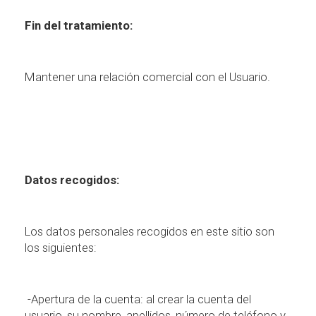
Fin del tratamiento:
Mantener una relaci
ó
n comercial con el Usuario.
Datos recogidos:
Los datos personales recogidos en este sitio son
los siguientes:
-Apertura de la cuenta: al crear la cuenta del
usuario, su nombre, apellidos, n
ú
mero de tel
é
fono y