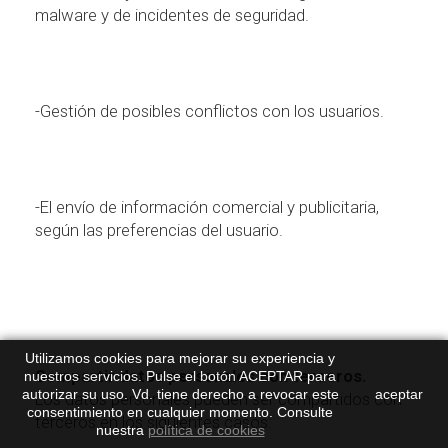
malware y de incidentes de seguridad.
-Gesti
ó
n de posibles conflictos con los usuarios.
-El env
í
o de informaci
ó
n comercial y publicitaria,
seg
ú
n las preferencias del usuario.
Utilizamos cookies para mejorar su experiencia y
Compartir datos personales con terceros.
nuestros servicios. Pulse el botón ACEPTAR para
autorizar su uso. Vd. tiene derecho a revocar este
aceptar
Los datos personales pueden ser compartidos con
consentimiento en cualquier momento. Consulte
terceros en los siguientes casos:
nuestra
política de cookies