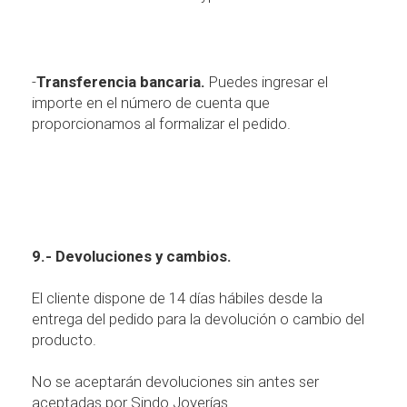
-
Transferencia bancaria.
Puedes ingresar el
importe en el n
ú
mero de cuenta que
proporcionamos al formalizar el pedido.
9.- Devoluciones y cambios.
El cliente dispone de 14 d
í
as h
á
biles desde la
entrega del pedido para la devoluci
ó
n o cambio del
producto.
No se aceptar
á
n devoluciones sin antes ser
aceptadas por Sindo Joyer
í
as.