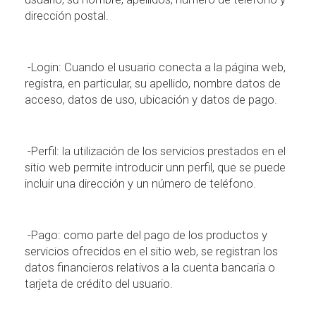
direcci
ó
n postal.
-Login: Cuando el usuario conecta a la p
á
gina web,
registra, en particular, su apellido, nombre datos de
acceso, datos de uso, ubicaci
ó
n y datos de pago.
-Perfil: la utilizaci
ó
n de los servicios prestados en el
sitio web permite introducir unn perfil, que se puede
incluir una direcci
ó
n y un n
ú
mero de tel
é
fono.
-Pago: como parte del pago de los productos y
servicios ofrecidos en el sitio web, se registran los
datos financieros relativos a la cuenta bancaria o
tarjeta de cr
é
dito del usuario.