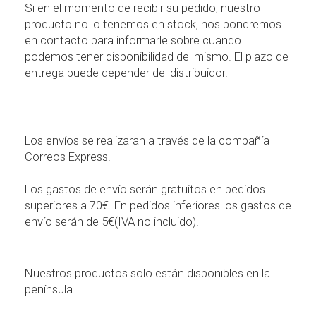
Si en el momento de recibir su pedido, nuestro
producto no lo tenemos en stock, nos pondremos
en contacto para informarle sobre cuando
podemos tener disponibilidad del mismo. El plazo de
entrega puede depender del distribuidor.
Los env
í
os se realizaran a trav
é
s de la compa
ñí
a
Correos Express.
Los gastos de env
í
o ser
á
n gratuitos en pedidos
superiores a 70
€
. En pedidos inferiores los gastos de
env
í
o ser
á
n de 5
€
(IVA no incluido).
Nuestros productos solo est
á
n disponibles en la
pen
í
nsula.