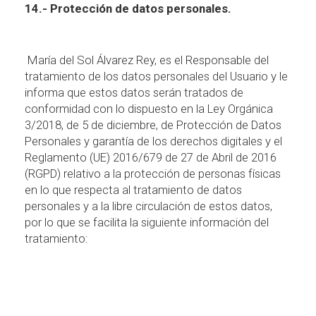
14.- Protecci
ó
n de datos personales.
Mar
í
a del Sol
Á
lvarez Rey, es el Responsable del
tratamiento de los datos personales del Usuario y le
informa que estos datos ser
á
n tratados de
conformidad con lo dispuesto en la Ley Org
á
nica
3/2018, de 5 de diciembre, de Protecci
ó
n de Datos
Personales y garant
í
a de los derechos digitales y el
Reglamento (UE) 2016/679 de 27 de Abril de 2016
(RGPD) relativo a la protecci
ó
n de personas f
í
sicas
en lo que respecta al tratamiento de datos
personales y a la libre circulaci
ó
n de estos datos,
por lo que se facilita la siguiente informaci
ó
n del
tratamiento: