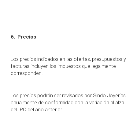
6.-Precios
Los precios indicados en las ofertas, presupuestos y
facturas incluyen los impuestos que legalmente
corresponden.
Los precios podr
á
n ser revisados por Sindo Joyer
í
as
anualmente de conformidad con la variaci
ó
n al alza
del IPC del a
ñ
o anterior.