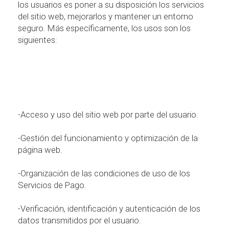
los usuarios es poner a su disposici
ó
n los servicios
del sitio web, mejorarlos y mantener un entorno
seguro. M
á
s espec
í
ficamente, los usos son los
siguientes:
-Acceso y uso del sitio web por parte del usuario.
-Gesti
ó
n del funcionamiento y optimizaci
ó
n de la
p
á
gina web.
-Organizaci
ó
n de las condiciones de uso de los
Servicios de Pago.
-Verificaci
ó
n, identificaci
ó
n y autenticaci
ó
n de los
datos transmitidos por el usuario.