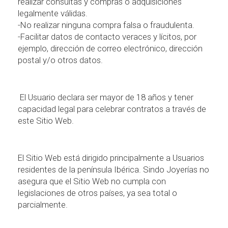
realizar consultas y compras o adquisiciones
legalmente v
á
lidas.
-No realizar ninguna compra falsa o fraudulenta.
-Facilitar datos de contacto veraces y l
í
citos, por
ejemplo, direcci
ó
n de correo electr
ó
nico, direcci
ó
n
postal y/o otros datos.
El Usuario declara ser mayor de 18 a
ñ
os y tener
capacidad legal para celebrar contratos a trav
é
s de
este Sitio Web.
El Sitio Web est
á
dirigido principalmente a Usuarios
residentes de la pen
í
nsula Ib
é
rica. Sindo Joyer
í
as no
asegura que el Sitio Web no cumpla con
legislaciones de otros pa
í
ses, ya sea total o
parcialmente.