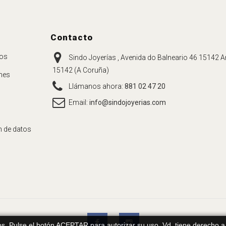
Contacto
ros
Sindo Joyerías , Avenida do Balneario 46 15142 Ar
15142 (A Coruña)
nes
Llámanos ahora:
881 02 47 20
Email:
info@sindojoyerias.com
n de datos
ios. Pulse el botón ACEPTAR para autorizar su uso. Vd. tiene derecho 