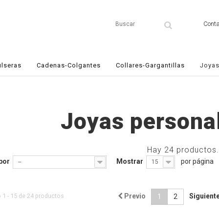
Conta
ulseras
Cadenas-Colgantes
Collares-Gargantillas
Joyas
Joyas persona
Hay 24 productos.
por
Mostrar
por página
--
15
1 - 15 de 24 productos
Previo
Siguient
1
2