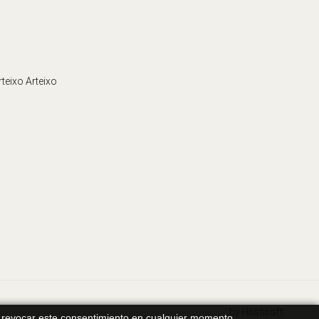
teixo Arteixo
by Hostisoft
a revocar este consentimiento en cualquier momento.