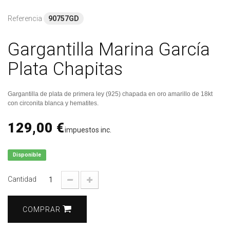
Referencia
90757GD
Gargantilla Marina García
Plata Chapitas
Gargantilla de plata de primera ley (925) chapada en oro amarillo de 18kt
con circonita blanca y hematites.
129,00 €
impuestos inc.
Disponible
Cantidad
COMPRAR