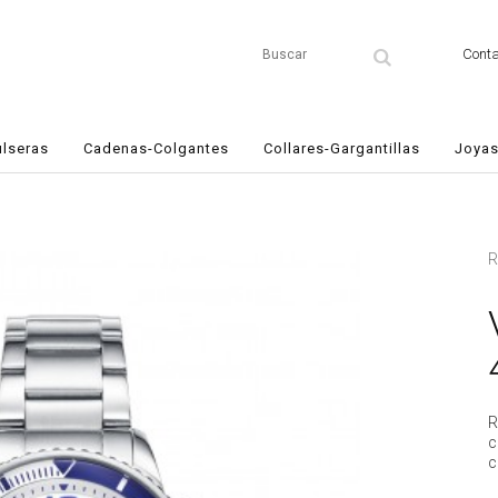
Conta
ulseras
Cadenas-Colgantes
Collares-Gargantillas
Joyas
R
R
c
c