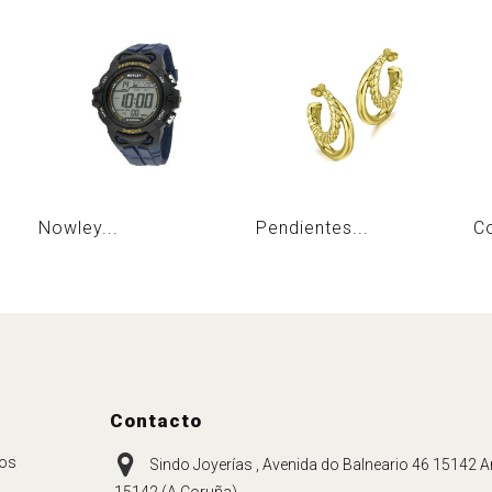
Nowley...
Pendientes...
Co
Contacto
ros
Sindo Joyerías , Avenida do Balneario 46 15142 Ar
15142 (A Coruña)