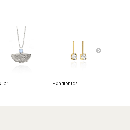
llar...
Pendientes...
Collar...