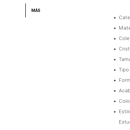
MÁS
Cate
Mate
Cole
Cris
Tama
Tipo
Form
Acab
Color
Esti
Estu