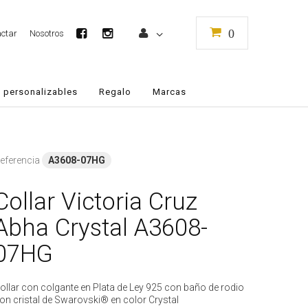
0
ctar
Nosotros
 personalizables
Regalo
Marcas
eferencia
A3608-07HG
Collar Victoria Cruz
Abha Crystal A3608-
07HG
ollar con colgante en Plata de Ley 925 con baño de rodio
on cristal de Swarovski® en color Crystal