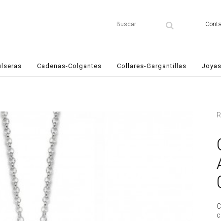
Conta
ulseras
Cadenas-Colgantes
Collares-Gargantillas
Joyas
R
C
c