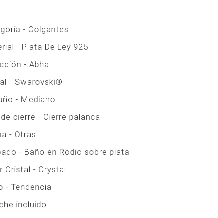
goría - Colgantes
rial - Plata De Ley 925
cción - Abha
tal - Swarovski®
ño - Mediano
 de cierre - Cierre palanca
a - Otras
ado - Baño en Rodio sobre plata
 Cristal - Crystal
lo - Tendencia
che incluido