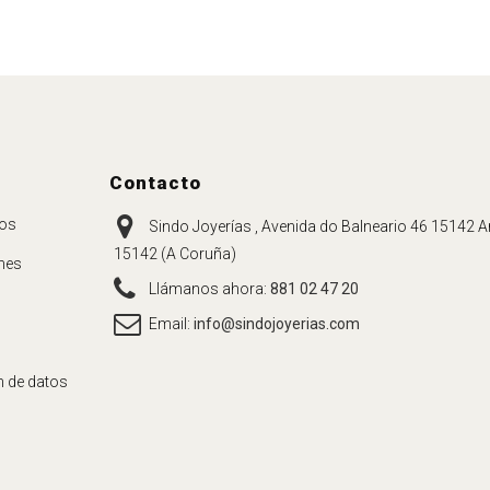
Contacto
ros
Sindo Joyerías , Avenida do Balneario 46 15142 Ar
15142 (A Coruña)
nes
Llámanos ahora:
881 02 47 20
Email:
info@sindojoyerias.com
n de datos