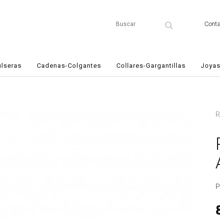
Conta
ulseras
Cadenas-Colgantes
Collares-Gargantillas
Joyas
R
P