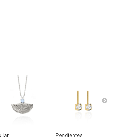
llar...
Pendientes...
Collar...